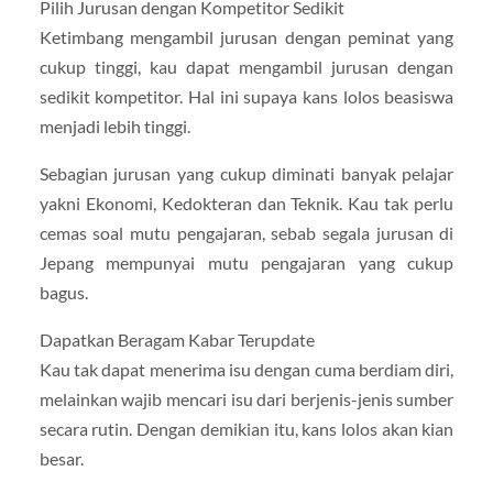
Pilih Jurusan dengan Kompetitor Sedikit
Ketimbang mengambil jurusan dengan peminat yang
cukup tinggi, kau dapat mengambil jurusan dengan
sedikit kompetitor. Hal ini supaya kans lolos beasiswa
menjadi lebih tinggi.
Sebagian jurusan yang cukup diminati banyak pelajar
yakni Ekonomi, Kedokteran dan Teknik. Kau tak perlu
cemas soal mutu pengajaran, sebab segala jurusan di
Jepang mempunyai mutu pengajaran yang cukup
bagus.
Dapatkan Beragam Kabar Terupdate
Kau tak dapat menerima isu dengan cuma berdiam diri,
melainkan wajib mencari isu dari berjenis-jenis sumber
secara rutin. Dengan demikian itu, kans lolos akan kian
besar.