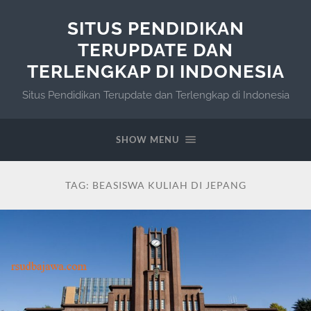
SITUS PENDIDIKAN
TERUPDATE DAN
TERLENGKAP DI INDONESIA
Situs Pendidikan Terupdate dan Terlengkap di Indonesia
SHOW MENU
TAG:
BEASISWA KULIAH DI JEPANG