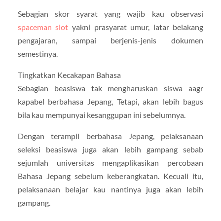
Sebagian skor syarat yang wajib kau observasi
spaceman slot
yakni prasyarat umur, latar belakang
pengajaran, sampai berjenis-jenis dokumen
semestinya.
Tingkatkan Kecakapan Bahasa
Sebagian beasiswa tak mengharuskan siswa aagr
kapabel berbahasa Jepang, Tetapi, akan lebih bagus
bila kau mempunyai kesanggupan ini sebelumnya.
Dengan terampil berbahasa Jepang, pelaksanaan
seleksi beasiswa juga akan lebih gampang sebab
sejumlah universitas mengaplikasikan percobaan
Bahasa Jepang sebelum keberangkatan. Kecuali itu,
pelaksanaan belajar kau nantinya juga akan lebih
gampang.