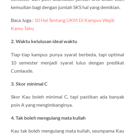
kemudian bagi dengan jumlah SKS hal yang demikian.
Baca Juga :
10 Hal Tentang UKM Di Kampus Wajib
Kamu Tahu
2. Waktu kelulusan ideal waktu
Tiap-tiap kampus punya syarat berbeda, tapi optimal
10 semester menjadi syarat lulus dengan predikat
Cumlaude.
3. Skor minimal C
Skor Kau boleh minimal C, tapi pastikan ada banyak
poin A yang mengimbanginya.
4. Tak boleh mengulang mata kuliah
Kau tak boleh mengulang mata kuliah, seumpama Kau