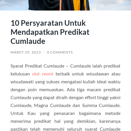
10 Persyaratan Untuk
Mendapatkan Predikat
Cumlaude
MARET 29, 2023
/
0 COMMENTS
Syarat Predikat Cumlaude – Cumlaude ialah predikat
kelulusan
slot resmi
terbaik untuk wisudawan atau
wisudawati yang sukses mengatasi kuliah ideal waktu
dengan poin memuaskan. Ada tiga macam predikat
Cumlaude yang dapat diraih dengan effort tinggi yakni
Cumlaude, Magna Cumlaude dan Summa Cumlaude.
Untuk Kau yang penasaran bagaimana metode
menerima predikat hal yang demikian, karenanya
pastikan telah memenuhi seluruh syarat Cumlaude