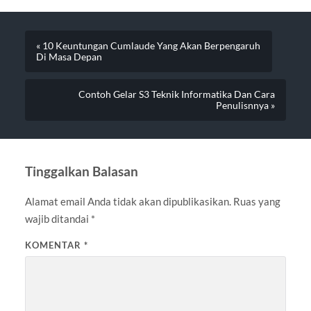
« 10 Keuntungan Cumlaude Yang Akan Berpengaruh
Di Masa Depan
Contoh Gelar S3 Teknik Informatika Dan Cara
Penulisnnya »
Tinggalkan Balasan
Alamat email Anda tidak akan dipublikasikan.
Ruas yang
wajib ditandai
*
KOMENTAR
*