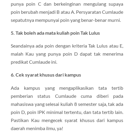
punya poin C dan berkeinginan mengulang supaya
poin berubah menjadi B atau A. Persyaratan Cumlaude
sepatutnya mempunyai poin yang benar-benar murni.
5. Tak boleh ada mata kuliah poin Tak Lulus
Seandainya ada poin dengan kriteria Tak Lulus atau E,
malah Kau yang punya poin D dapat tak menerima
predikat Cumlaude ini.
6. Cek syarat khusus dari kampus
Ada kampus yang mengaplikasikan tata tertib
pemberian status Cumlaude cuma diberi pada
mahasiswa yang selesai kuliah 8 semester saja, tak ada
poin D, poin IPK minimal tertentu, dan tata tertib lain.
Pastikan Kau mengecek syarat khusus dari kampus
daerah menimba ilmu, ya!