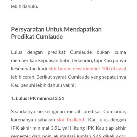
lebih dahulu.
Persyaratan Untuk Mendapatkan
Predikat Cumlaude
Lulus dengan predikat Cumlaude bukan cuma
memberikan kepuasan batin tersendiri, tapi Kau punya
kesempatan karir
slot bonus new member 100 di awal
lebih cerah. Berikut syarat Cumlaude yang sepatutnya
Kau penuhi lebih dahulu yakni :
1. Lulus IPK minimal 3.51
Seandainya berkeinginan meraih predikat Cumlaude,
karenanya usahakan
slot thailand
Kau lulus dengan
IPK akhir minimal 3.51, ya! Hitung IPK Kau tiap akhir
semester dari poin akumulasi jumlah SKS dikali skor,